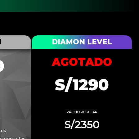
M
DIAMON LEVEL
AGOTADO
0
S/1290
PRECIO REGULAR
S/2350
tos
e preguntas