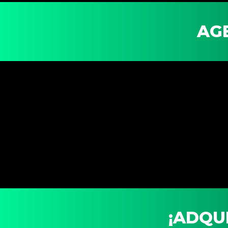
AG
¡ADQUI