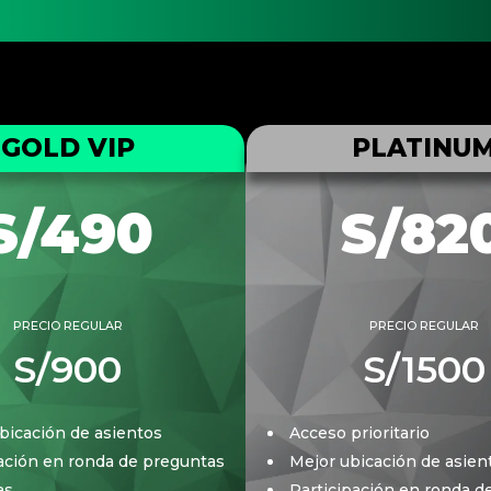
GOLD VIP
PLATINU
S/490
S/82
PRECIO REGULAR
PRECIO REGULAR
S/900
S/1500
bicación de asientos
Acceso prioritario
ación en ronda de preguntas
Mejor ubicación de asien
as
Participación en ronda d