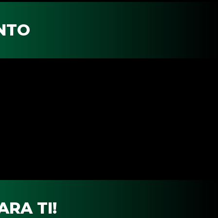
NTO
ARA TI!