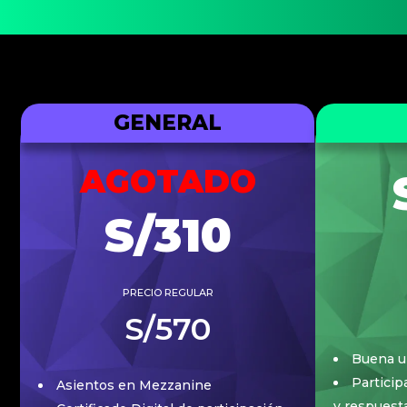
GENERAL
AGOTADO
S/310
PRECIO REGULAR
S/570
Buena u
Particip
Asientos en Mezzanine
y respuest