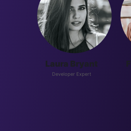
Laura Bryant
F
Developer Expert