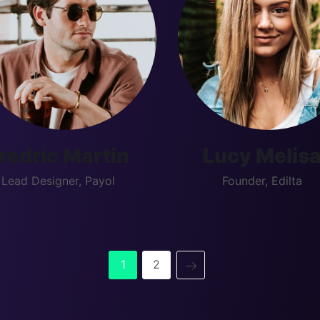
redric Martin
Lucy Melis
Lead Designer, Payol
Founder, Edilta
1
2