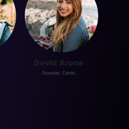
a
Devid Arone
Founder, Cards