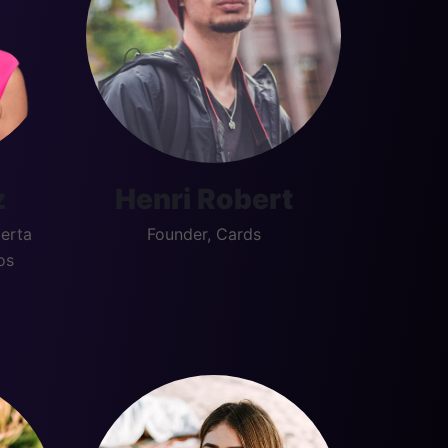
z
Henri Robert
erta
Founder, Cards
os