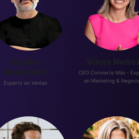
Sandro
Vilma Nuñe
Melendez
CEO Convierte Más - Exp
en Marketing & Negoci
Experto en Ventas