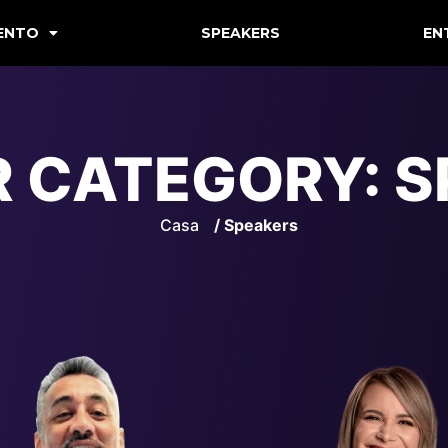
VENTO
SPEAKERS
EN
R CATEGORY:
S
Casa
/ Speakers